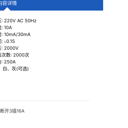
内容详情
 220V AC 50Hz
: 10A
 10mA/30mA
:
0.1S
≤
 2000V
次数: 2000次
 250A
、白、灰(可选)
开3插16A