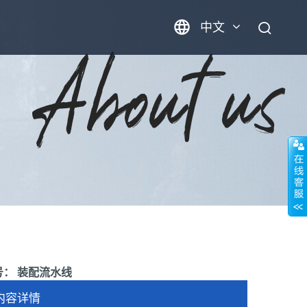
中文
英语
号： 装配流水线
内容详情