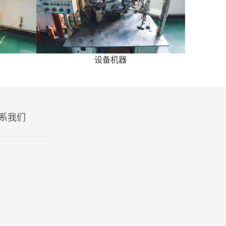
设备机器
系我们